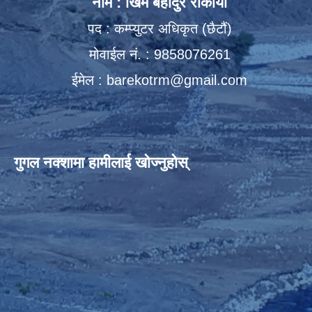
नाम : खिम बहादुर रोकाया
पद : कम्प्युटर अधिकृत (छैटौं)
मोवाईल नं. : 9858076261
ईमेल :
barekotrm@gmail.com
गुगल नक्शामा हामीलाई खोज्नुहोस्