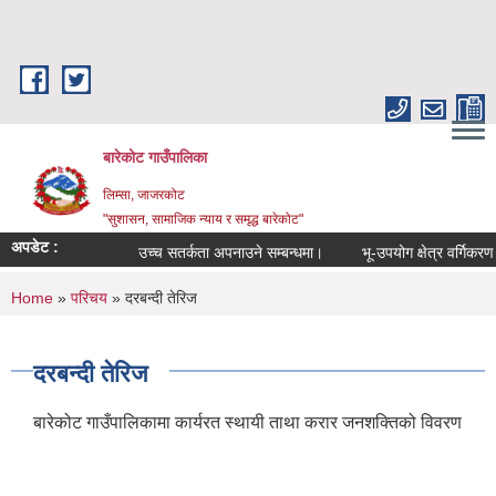
Skip to main content
बारेकोट गाउँपालिका
लिम्सा, जाजरकोट
"सुशासन, सामाजिक न्याय र समृद्ध बारेकोट"
अपडेट :
उच्च सतर्कता अपनाउने सम्बन्धमा।
भू-उपयोग क्षेत्र वर्गिकरण तथ
You are here
Home
»
परिचय
» दरबन्दी तेरिज
दरबन्दी तेरिज
बारेकोट गाउँपालिकामा कार्यरत स्थायी ताथा करार जनशक्तिको विवरण