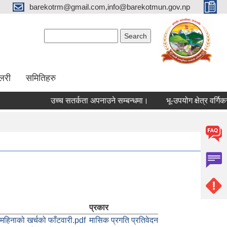
barekotrm@gmail.com,info@barekotmun.gov.np
Search form
Search
ालरी
समितिहरु
उच्च सतर्कता अपनाउने सम्बन्धमा।
भू-उपयोग क्षेत्र वर्गिकरण
प्रकार
हिनाको खर्चको फाँटवारी.pdf
मासिक प्रगति प्रतिवेदन