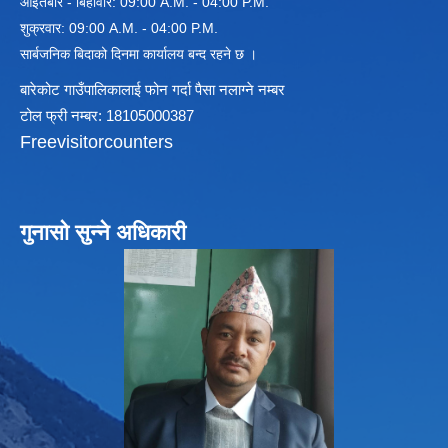
आइतबार - बिहीवार: 09:00 A.M. - 04:00 P.M.
शुक्रवार: 09:00 A.M. - 04:00 P.M.
सार्बजनिक बिदाको दिनमा कार्यालय बन्द रहने छ ।
विधायन समिति निर्णयहरु
न्यायिक समिति निर्णयहरु
बारेकोट गाउँपालिकालाई फोन गर्दा पैसा नलाग्ने नम्बर
सुशासन तथा अन्तर सम्वन्ध समिति निर्णयहरु
टोल फ्री नम्बर: 18105000387
आर्थिक विकास समिति निर्णय
Freevisitorcounters
पूर्वाधार विकास समिति निर्णय
सामाजिक विकास समिति निर्णयहरु
गुनासो सुन्ने अधिकारी