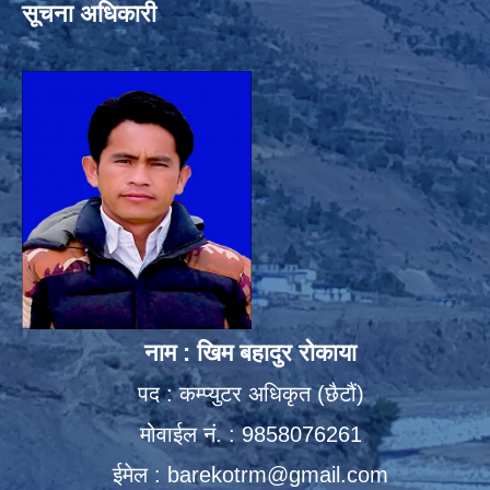
सूचना अधिकारी
नाम : खिम बहादुर रोकाया
पद : कम्प्युटर अधिकृत (छैटौं)
मोवाईल नं. : 9858076261
ईमेल :
barekotrm@gmail.com