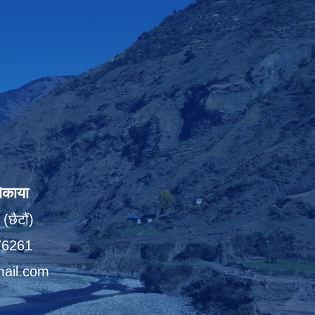
ोकाया
(छैटौं)
076261
ail.com