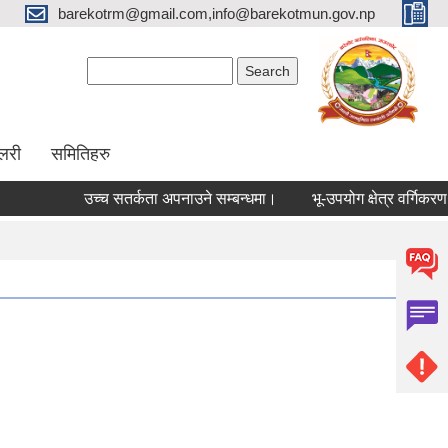
barekotrm@gmail.com,info@barekotmun.gov.np
Search form
Search
ालरी
समितिहरु
उच्च सतर्कता अपनाउने सम्बन्धमा।
भू-उपयोग क्षेत्र वर्गिकरण त