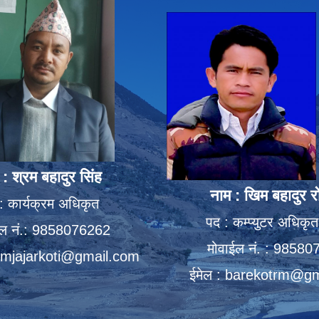
 : श्रम बहादुर सिंह
नाम : खिम बहादुर र
: कार्यक्रम अधिकृत
पद : कम्प्युटर अधिकृत 
ईल नं.: 9858076262
मोवाईल नं. : 9858
mjajarkoti@gmail.com
ईमेल :
barekotrm@gm