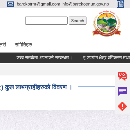
barekotrm@gmail.com,info@barekotmun.gov.np
Search form
Search
ालरी
समितिहरु
ा अपनाउने सम्बन्धमा।
भू-उपयोग क्षेत्र वर्गिकरण तथा कित्तागत विवरण प्र
-९) कुल लाभग्राहीहरुको विवरण ।